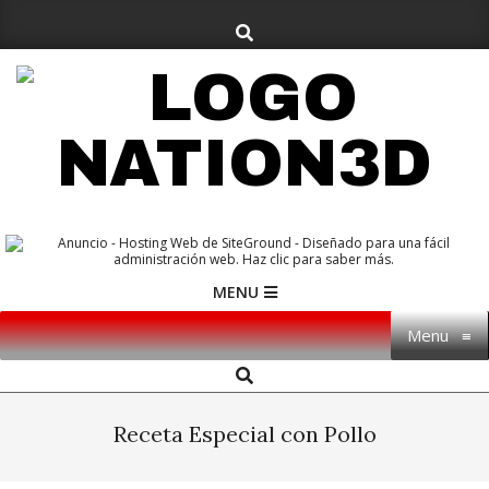
Skip
Search
to
content
NATION3D
Primary
MENU
Navigation
Menu
≡
Menu
Search
Receta Especial con Pollo