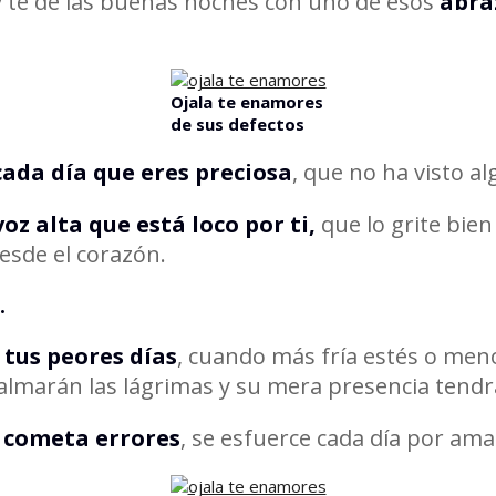
y te de las buenas noches con uno de esos
abra
Ojala te enamores
de sus defectos
cada día que eres preciosa
, que no ha visto a
oz alta que está loco por ti,
que lo grite bie
desde el corazón.
.
 tus peores días
, cuando más fría estés o men
almarán las lágrimas y su mera presencia tendrá
 cometa errores
, se esfuerce cada día por ama