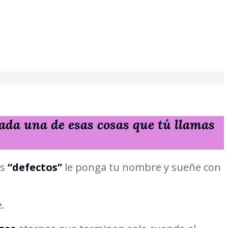
ada una de esas cosas que tú llamas
as
“defectos”
le ponga tu nombre y sueñe con
.