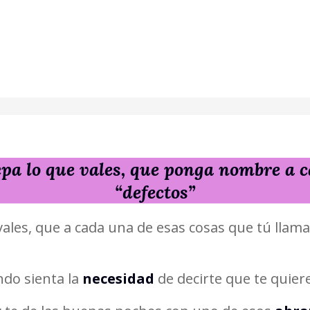
epa lo que vales, que ponga nombre a c
“defectos”
vales, que a cada una de esas cosas que tú llam
ndo sienta la
necesidad
de decirte que te quiere