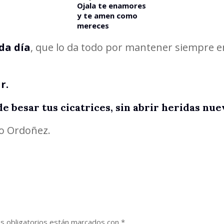
Ojala te enamores
y te amen como
mereces
da día
, que lo da todo por mantener siempre en
r.
de besar tus cicatrices, sin abrir heridas nue
ro Ordoñez.
s obligatorios están marcados con
*