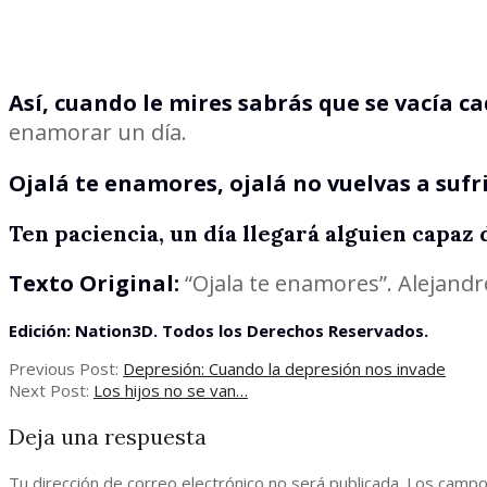
Así, cuando le mires sabrás que se vacía ca
enamorar un día.
Ojalá te enamores, ojalá no vuelvas a sufri
Ten paciencia, un día llegará alguien capaz 
Texto Original:
“Ojala te enamores”. Alejand
Edición: Nation3D. Todos los Derechos Reservados.
2020-
Previous Post:
Depresión: Cuando la depresión nos invade
01-
Next Post:
Los hijos no se van…
18
Deja una respuesta
Tu dirección de correo electrónico no será publicada.
Los campo