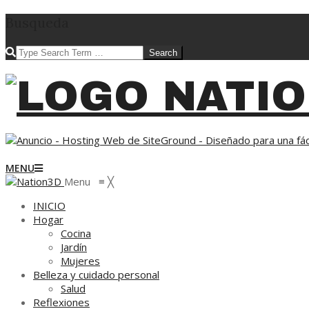
Skip
Busqueda
to
content
Search
NATION3D
Primary
MENU
Navigation
Menu
≡
╳
Menu
INICIO
Hogar
Cocina
Jardín
Mujeres
Belleza y cuidado personal
Salud
Reflexiones